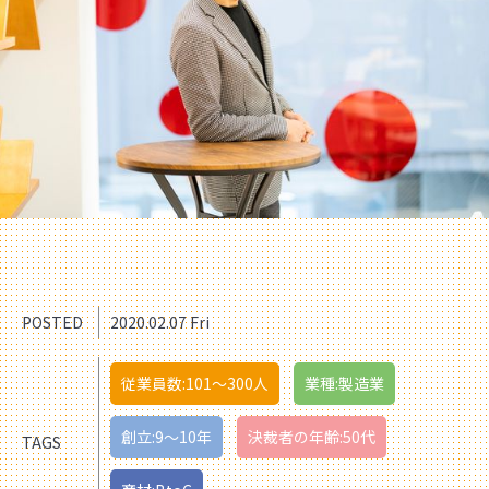
POSTED
2020.02.07 Fri
従業員数:101〜300人
業種:製造業
創立:9〜10年
決裁者の年齢:50代
TAGS