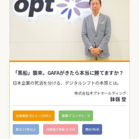
「黒船」襲来。GAFAがきたら本当に勝てますか？
日本企業の死活を分ける、デジタルシフトの本質とは。
株式会社オプトホールディング
鉢嶺 登
従業員数:501人〜1000人
業種:ITコンサル・SI
創立:15年以上
決裁者の年齢:その他
商材:BtoB