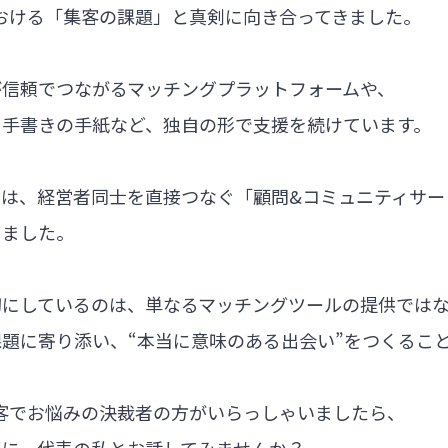
における「集客の課題」と真剣に向き合ってきました。
が信頼でつながるマッチングプラットフォームや、
る手書きの手紙など、独自の形で支援を続けています。
では、経営者同士を直接つなぐ「顧問&コミュニティサー
しました。
切にしているのは、単なるマッチングツールの提供では
題に寄り添い、“本当に意味のある出会い”をつくるこ
集客でお悩みの決裁者の方がいらっしゃいましたら、