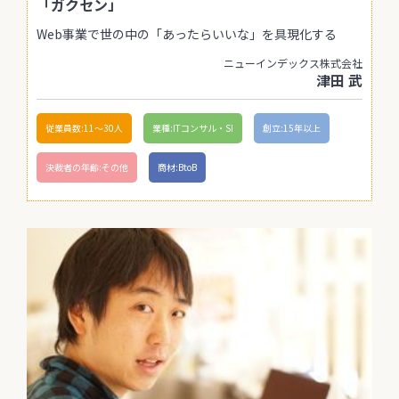
「ガクセン」
Web事業で世の中の「あったらいいな」を具現化する
ニューインデックス株式会社
津田 武
従業員数:11〜30人
業種:ITコンサル・SI
創立:15年以上
決裁者の年齢:その他
商材:BtoB