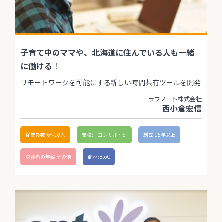
子育て中のママや、北海道に住んでいる人も一緒
に働ける！
リモートワークを可能にする新しい時間共有ツールを開発
ラフノート株式会社
西小倉宏信
従業員数:6～10人
業種:ITコンサル・SI
創立:15年以上
決裁者の年齢:その他
商材:BtoC