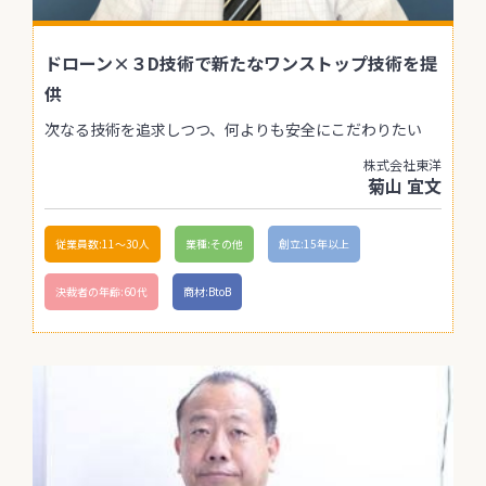
ドローン×３D技術で新たなワンストップ技術を提
供
次なる技術を追求しつつ、何よりも安全にこだわりたい
株式会社東洋
菊山 宜文
従業員数:11〜30人
業種:その他
創立:15年以上
決裁者の年齢:60代
商材:BtoB