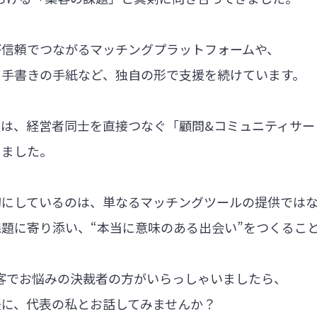
が信頼でつながるマッチングプラットフォームや、
る手書きの手紙など、独自の形で支援を続けています。
では、経営者同士を直接つなぐ「顧問&コミュニティサー
しました。
切にしているのは、単なるマッチングツールの提供では
題に寄り添い、“本当に意味のある出会い”をつくるこ
集客でお悩みの決裁者の方がいらっしゃいましたら、
軽に、代表の私とお話してみませんか？