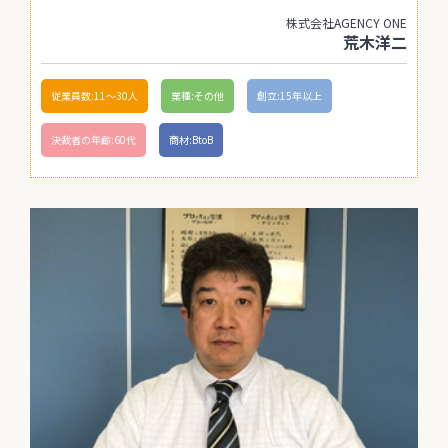
株式会社AGENCY ONE
荒木洋二
従業員数:11〜30人
業種:その他
創立:15年以上
決裁者の年齢:60代
商材:BtoB