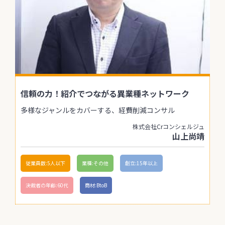
信頼の力！紹介でつながる異業種ネットワーク
多様なジャンルをカバーする、経費削減コンサル
株式会社Crコンシェルジュ
山上尚靖
従業員数:5人以下
業種:その他
創立:15年以上
決裁者の年齢:60代
商材:BtoB