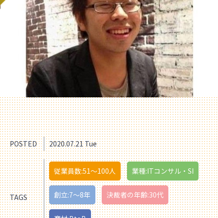
POSTED
2020.07.21 Tue
従業員数:51〜100人
業種:ITコンサル・SI
創立:7〜8年
決裁者の年齢:30代
TAGS