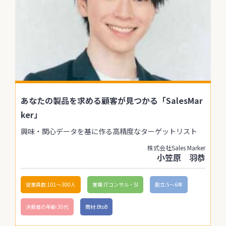
あなたの製品を求める顧客が見つかる「SalesMar
ker」
興味・関心データを基に作る高精度なターゲットリスト
株式会社Sales Marker
小笠原 羽恭
従業員数:101〜300人
業種:ITコンサル・SI
創立:5〜6年
決裁者の年齢:30代
商材:BtoB