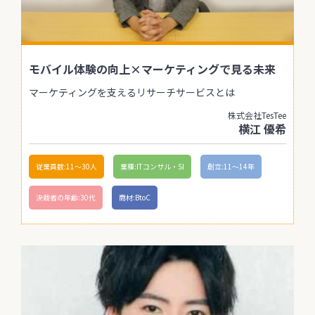
モバイル体験の向上×マーケティングで見る未来
マーケティングを支えるリサーチサービスとは
株式会社TesTee
横江 優希
従業員数:11〜30人
業種:ITコンサル・SI
創立:11〜14年
決裁者の年齢:30代
商材:BtoC