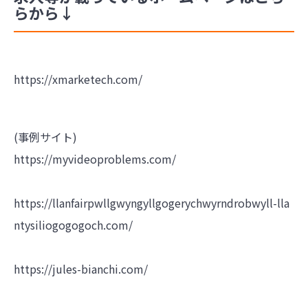
らから↓
https://xmarketech.com/
(事例サイト)
https://myvideoproblems.com/
https://llanfairpwllgwyngyllgogerychwyrndrobwyll-lla
ntysiliogogogoch.com/
https://jules-bianchi.com/