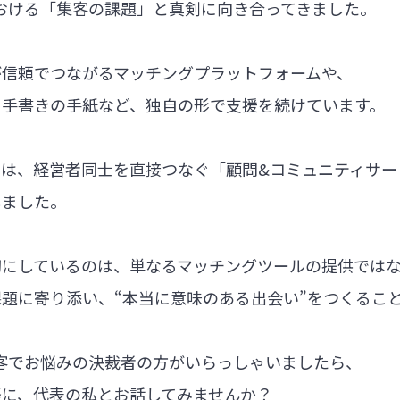
における「集客の課題」と真剣に向き合ってきました。
が信頼でつながるマッチングプラットフォームや、
る手書きの手紙など、独自の形で支援を続けています。
では、経営者同士を直接つなぐ「顧問&コミュニティサー
しました。
切にしているのは、単なるマッチングツールの提供では
題に寄り添い、“本当に意味のある出会い”をつくるこ
集客でお悩みの決裁者の方がいらっしゃいましたら、
軽に、代表の私とお話してみませんか？