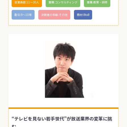
従業員数:11〜30人
業種:コンサルティング
業種:教育・研修
創立:9〜10年
決裁者の年齢:その他
商材:BtoB
“テレビを見ない若手世代”が放送業界の変革に挑
む