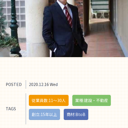
POSTED
2020.12.16 Wed
従業員数:11〜30人
業種:建設・不動産
TAGS
創立:15年以上
商材:BtoB