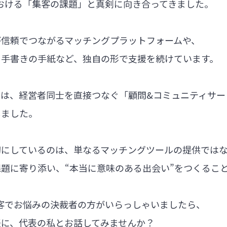
における「集客の課題」と真剣に向き合ってきました。
が信頼でつながるマッチングプラットフォームや、
る手書きの手紙など、独自の形で支援を続けています。
では、経営者同士を直接つなぐ「顧問&コミュニティサー
しました。
切にしているのは、単なるマッチングツールの提供では
題に寄り添い、“本当に意味のある出会い”をつくるこ
集客でお悩みの決裁者の方がいらっしゃいましたら、
軽に、代表の私とお話してみませんか？