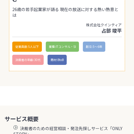
26歳の若手起業家が語る 現在の放送に対する熱い熱意と
は
株式会社クインティア
占部 竣平
従業員数:5人以下
業種:ITコンサル・SI
創立:5〜6年
決裁者の年齢:30代
商材:BtoB
サービス概要
決裁者のための経営相談・発注先探しサービス「ONLY
STORY」