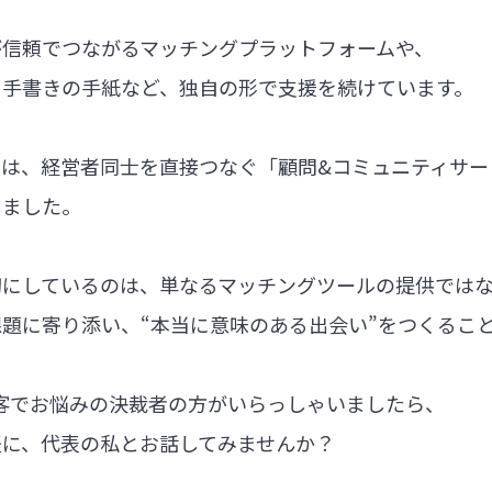
が信頼でつながるマッチングプラットフォームや、
る手書きの手紙など、独自の形で支援を続けています。
では、経営者同士を直接つなぐ「顧問&コミュニティサー
しました。
切にしているのは、単なるマッチングツールの提供では
題に寄り添い、“本当に意味のある出会い”をつくるこ
集客でお悩みの決裁者の方がいらっしゃいましたら、
軽に、代表の私とお話してみませんか？