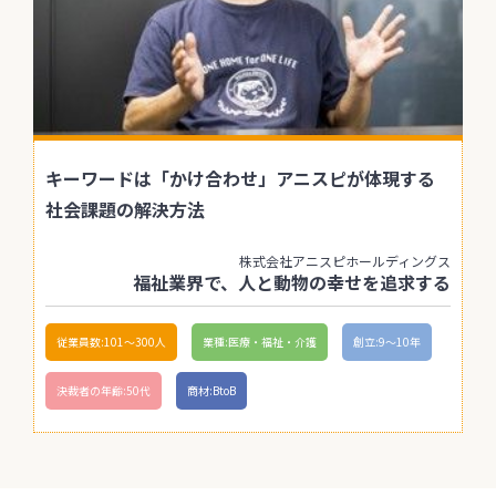
キーワードは「かけ合わせ」アニスピが体現する
社会課題の解決方法
株式会社アニスピホールディングス
福祉業界で、人と動物の幸せを追求する
従業員数:101〜300人
業種:医療・福祉・介護
創立:9〜10年
決裁者の年齢:50代
商材:BtoB