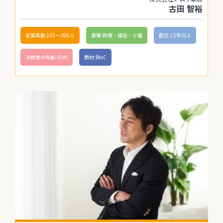
古田 智裕
従業員数:101〜300人
業種:医療・福祉・介護
創立:15年以上
決裁者の年齢:50代
商材:BtoC