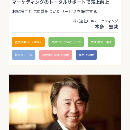
マーケティングのトータルサポートで売上向上
お客様ごとに本質をついたサービスを提供する
株式会社OHKマーケティング
本多 宏哉
従業員数:51〜100人
業種:コンサルティング
業種:教育・研修
創立:9〜10年
決裁者の年齢:その他
商材:その他