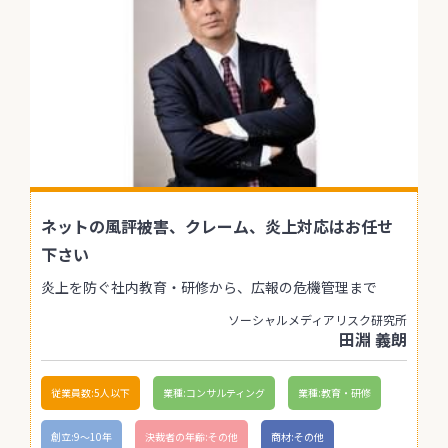
ネットの風評被害、クレーム、炎上対応はお任せ
下さい
炎上を防ぐ社内教育・研修から、広報の危機管理まで
ソーシャルメディアリスク研究所
田淵 義朗
従業員数:5人以下
業種:コンサルティング
業種:教育・研修
創立:9〜10年
決裁者の年齢:その他
商材:その他