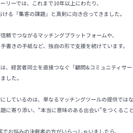
ーリーでは、これまで10年以上にわたり、
における「集客の課題」と真剣に向き合ってきました。
が信頼でつながるマッチングプラットフォームや、
る手書きの手紙など、独自の形で支援を続けています。
では、経営者同士を直接つなぐ「顧問&コミュニティサー
しました。
切にしているのは、単なるマッチングツールの提供では
題に寄り添い、“本当に意味のある出会い”をつくるこ
集客でお悩みの決裁者の方がいらっしゃいましたら、