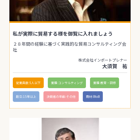
私が実際に貿易する様を御覧に入れましょう
２８年間の経験に基づく実践的な貿易コンサルティング会
社
株式会社インポートプレナー
大須賀 祐
従業員数:5人以下
業種:コンサルティング
業種:教育・研修
創立:15年以上
決裁者の年齢:その他
商材:BtoB