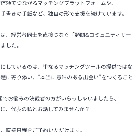
が信頼でつながるマッチングプラットフォームや、
る手書きの手紙など、独自の形で支援を続けています。
では、経営者同士を直接つなぐ「顧問&コミュニティサー
しました。
切にしているのは、単なるマッチングツールの提供では
題に寄り添い、“本当に意味のある出会い”をつくるこ
集客でお悩みの決裁者の方がいらっしゃいましたら、
軽に、代表の私とお話してみませんか？
ら、直接日程をご予約いただけます。