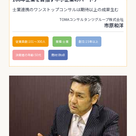
士業連携のワンストップコンサルは期待以上の成果生む
TOMAコンサルタンツグループ株式会社
市原和洋
従業員数:101〜300人
業種:士業
創立:15年以上
決裁者の年齢:50代
商材:BtoB