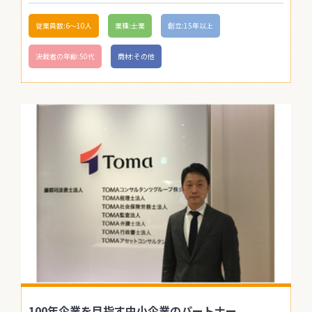
従業員数:6～10人
業種:士業
創立:15年以上
決裁者の年齢:50代
商材:その他
100年企業を目指す中小企業のパートナー