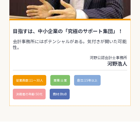
目指すは、中小企業の「究極のサポート集団」！
会計事務所にはポテンシャルがある。気付きが開いた可能
性。
河野公認会計士事務所
河野浩人
従業員数:11〜30人
業種:士業
創立:15年以上
決裁者の年齢:50代
商材:BtoB