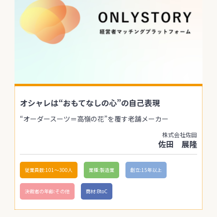
オシャレは“おもてなしの心”の自己表現
“オーダースーツ＝高嶺の花”を覆す老舗メーカー
株式会社佐田
佐田 展隆
従業員数:101〜300人
業種:製造業
創立:15年以上
決裁者の年齢:その他
商材:BtoC