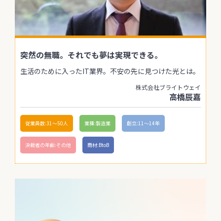
突然の無職。それでも夢は実現できる。
生活のために入ったIT業界。不安の先に見つけた光とは。
株式会社ブライトウェイ
高橋辰嘉
従業員数:31〜50人
業種:製造業
創立:11〜14年
決裁者の年齢:その他
商材:BtoB