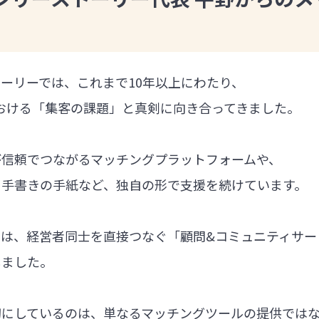
ーリーでは、これまで10年以上にわたり、
における「集客の課題」と真剣に向き合ってきました。
が信頼でつながるマッチングプラットフォームや、
る手書きの手紙など、独自の形で支援を続けています。
では、経営者同士を直接つなぐ「顧問&コミュニティサー
しました。
切にしているのは、単なるマッチングツールの提供では