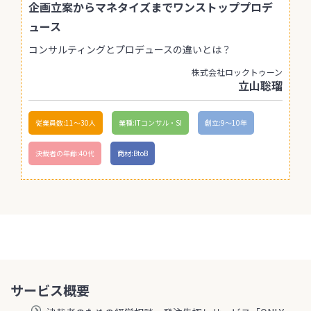
企画立案からマネタイズまでワンストッププロデ
ュース
コンサルティングとプロデュースの違いとは？
株式会社ロックトゥーン
立山聡瑠
従業員数:11〜30人
業種:ITコンサル・SI
創立:9〜10年
決裁者の年齢:40代
商材:BtoB
サービス概要