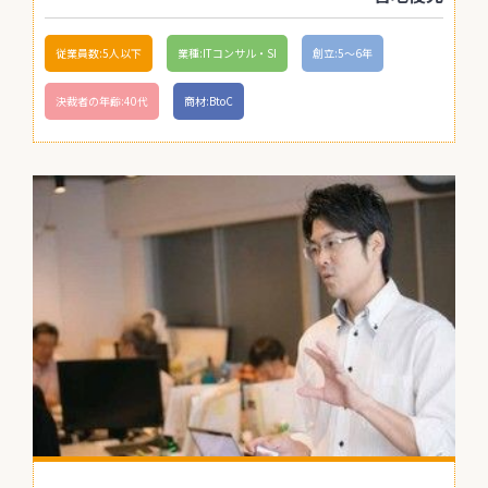
従業員数:5人以下
業種:ITコンサル・SI
創立:5〜6年
決裁者の年齢:40代
商材:BtoC