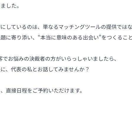
しました。
切にしているのは、単なるマッチングツールの提供では
題に寄り添い、“本当に意味のある出会い”をつくるこ
集客でお悩みの決裁者の方がいらっしゃいましたら、
軽に、代表の私とお話してみませんか？
ら、直接日程をご予約いただけます。