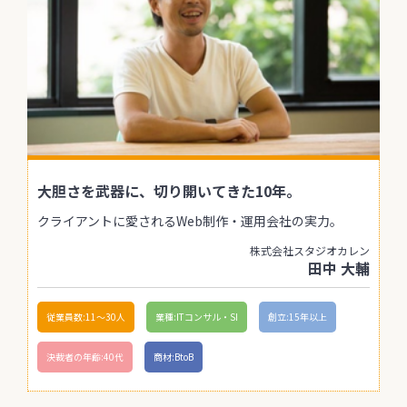
大胆さを武器に、切り開いてきた10年。
クライアントに愛されるWeb制作・運用会社の実力。
株式会社スタジオカレン
田中 大輔
従業員数:11〜30人
業種:ITコンサル・SI
創立:15年以上
決裁者の年齢:40代
商材:BtoB