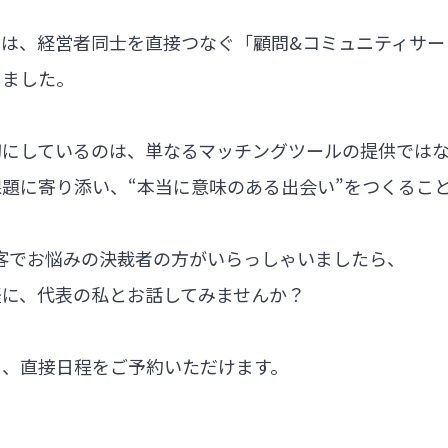
では、経営者同士を直接つなぐ「顧問&コミュニティサー
しました。
切にしているのは、単なるマッチングツールの提供では
題に寄り添い、“本当に意味のある出会い”をつくるこ
集客でお悩みの決裁者の方がいらっしゃいましたら、
軽に、代表の私とお話してみませんか？
ら、直接日程をご予約いただけます。