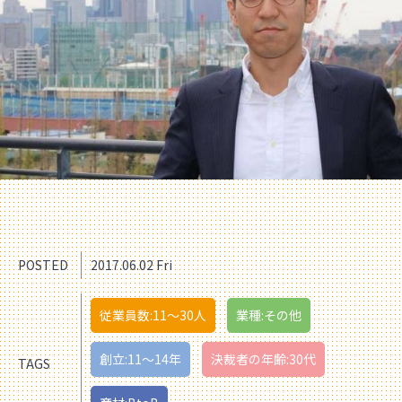
POSTED
2017.06.02 Fri
従業員数:11〜30人
業種:その他
創立:11〜14年
決裁者の年齢:30代
TAGS