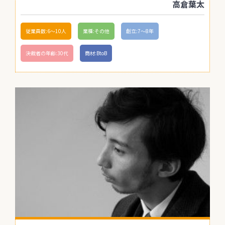
高倉葉太
従業員数:6～10人
業種:その他
創立:7〜8年
決裁者の年齢:30代
商材:BtoB