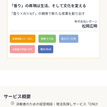
「香り」の再現は生活、そして文化を変える
「香り×AI×IoT」の開発で新たな産業を創り出す
株式会社レボーン
松岡広明
従業員数:11〜30人
業種:その他
創立:9〜10年
決裁者の年齢:30代
商材:BtoB
サービス概要
決裁者のための経営相談・発注先探しサービス「ONLY