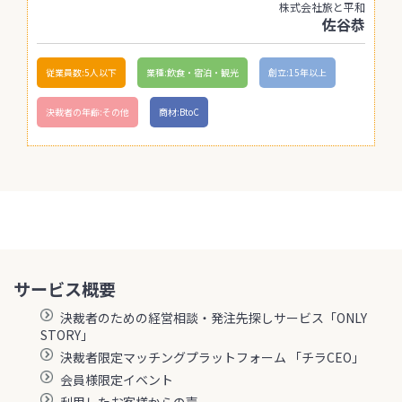
株式会社旅と平和
佐谷恭
従業員数:5人以下
業種:飲食・宿泊・観光
創立:15年以上
決裁者の年齢:その他
商材:BtoC
サービス概要
決裁者のための経営相談・発注先探しサービス「ONLY
STORY」
決裁者限定マッチングプラットフォーム 「チラCEO」
会員様限定イベント
利用したお客様からの声