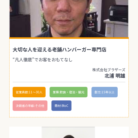
大切な人を迎える老舗ハンバーガー専門店
“凡人徹底”でお客をおもてなし
株式会社ブラザーズ
北浦 明雄
従業員数:11〜30人
業種:飲食・宿泊・観光
創立:15年以上
決裁者の年齢:その他
商材:BtoC