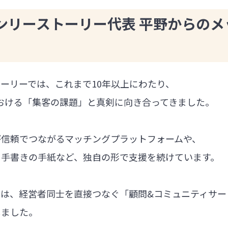
ンリーストーリー代表 平野からのメ
ーリーでは、これまで10年以上にわたり、
における「集客の課題」と真剣に向き合ってきました。
が信頼でつながるマッチングプラットフォームや、
る手書きの手紙など、独自の形で支援を続けています。
では、経営者同士を直接つなぐ「顧問&コミュニティサー
しました。