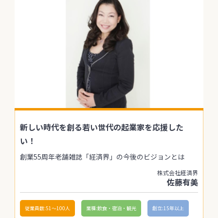
新しい時代を創る若い世代の起業家を応援した
い！
創業55周年老舗雑誌「経済界」の今後のビジョンとは
株式会社経済界
佐藤有美
従業員数:51〜100人
業種:飲食・宿泊・観光
創立:15年以上