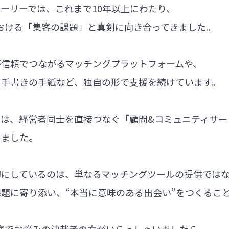
ーリーでは、これまで10年以上にわたり、
における「集客の課題」と真剣に向き合ってきました。
が信頼でつながるマッチングプラットフォームや、
る手書きの手紙など、独自の形で支援を続けています。
では、経営者同士を直接つなぐ「顧問&コミュニティサー
しました。
切にしているのは、単なるマッチングツールの提供では
題に寄り添い、“本当に意味のある出会い”をつくるこ
集客でお悩みの決裁者の方がいらっしゃいましたら、