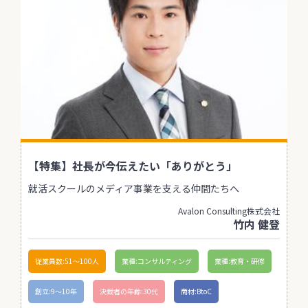
【特集】社長が今伝えたい「ありがとう」
就活スクールのメディア事業を支える仲間たちへ
Avalon Consulting株式会社
竹内 健登
従業員数:51〜100人
業種:コンサルティング
業種:教育・研修
創立:9〜10年
決裁者の年齢:30代
商材:BtoC