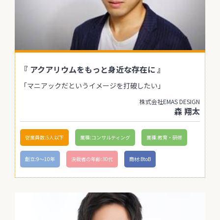
『 アクアリウムをもっと身近な存在に 』
「マニアックだというイメージを打破したい」
株式会社EMAS DESIGN
森 翔太
従業員数:5人以下
業種:コンサルティング
業種:教育・研修
創立:9〜10年
決裁者の年齢:30代
商材:BtoB