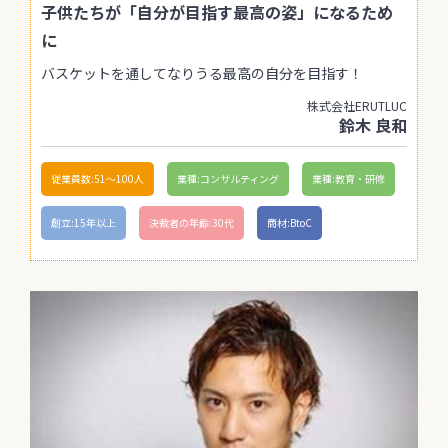
子供たちが「自分が目指す最高の姿」になるため
に
バスケットを通してなりうる最高の自分を目指す！
株式会社ERUTLUC
鈴木 良和
従業員数:51〜100人
業種:コンサルティング
業種:教育・研修
創立:15年以上
決裁者の年齢:30代
商材:BtoC