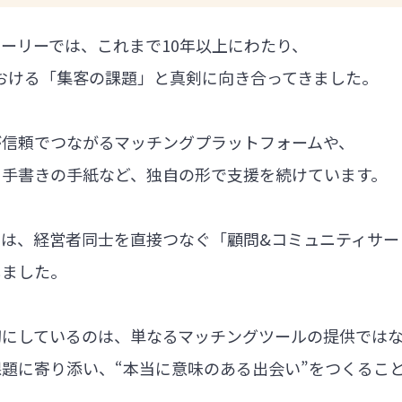
ーリーでは、これまで10年以上にわたり、
における「集客の課題」と真剣に向き合ってきました。
が信頼でつながるマッチングプラットフォームや、
る手書きの手紙など、独自の形で支援を続けています。
では、経営者同士を直接つなぐ「顧問&コミュニティサー
しました。
切にしているのは、単なるマッチングツールの提供では
題に寄り添い、“本当に意味のある出会い”をつくるこ