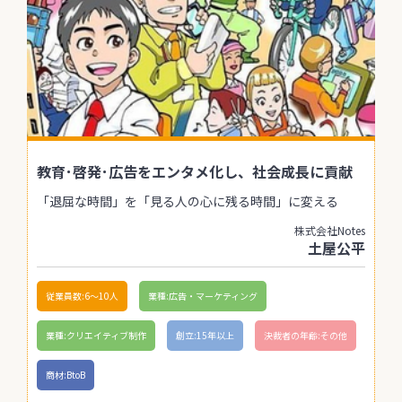
教育･啓発･広告をエンタメ化し、社会成長に貢献
「退屈な時間」を「見る人の心に残る時間」に変える
株式会社Notes
土屋公平
従業員数:6～10人
業種:広告・マーケティング
業種:クリエイティブ制作
創立:15年以上
決裁者の年齢:その他
商材:BtoB