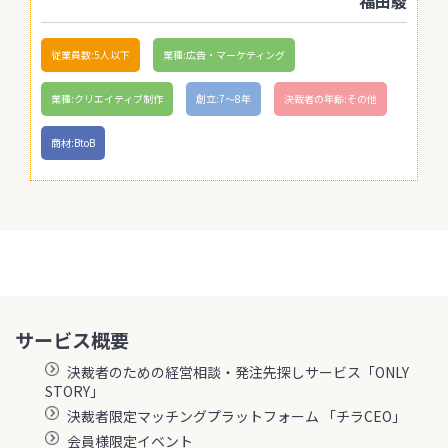
福田駿
従業員数:5人以下
業種:広告・マーケティング
業種:クリエイティブ制作
創立:7〜8年
決裁者の年齢:その他
商材:BtoB
サービス概要
決裁者のための経営相談・発注先探しサービス「ONLY
STORY」
決裁者限定マッチングプラットフォーム 「チラCEO」
会員様限定イベント