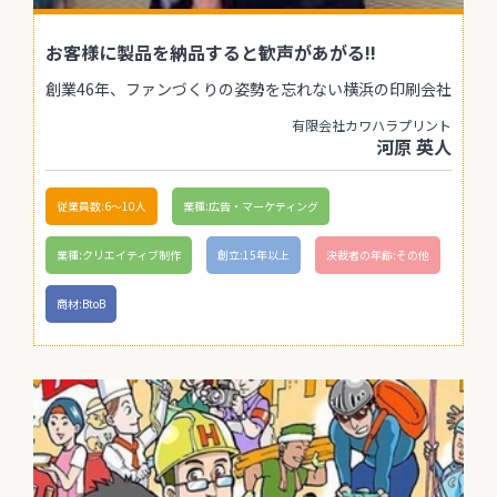
お客様に製品を納品すると歓声があがる!!
創業46年、ファンづくりの姿勢を忘れない横浜の印刷会社
有限会社カワハラプリント
河原 英人
従業員数:6～10人
業種:広告・マーケティング
業種:クリエイティブ制作
創立:15年以上
決裁者の年齢:その他
商材:BtoB