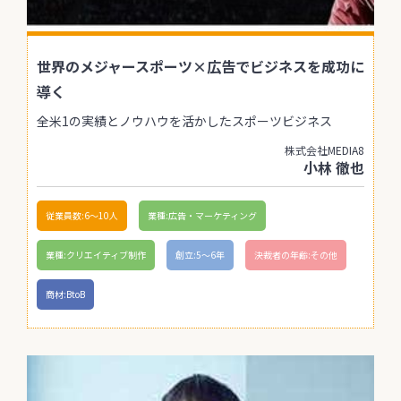
世界のメジャースポーツ×広告でビジネスを成功に
導く
全米1の実績とノウハウを活かしたスポーツビジネス
株式会社MEDIA8
小林 徹也
従業員数:6～10人
業種:広告・マーケティング
業種:クリエイティブ制作
創立:5〜6年
決裁者の年齢:その他
商材:BtoB