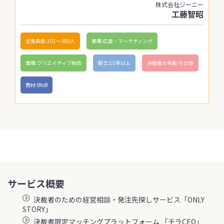
株式会社ジーニー
工藤智昭
従業員数:101〜300人
業種:広告・マーケティング
業種:クリエイティブ制作
創立:15年以上
決裁者の年齢:その他
商材:BtoB
サービス概要
決裁者のための経営相談・発注先探しサービス「ONLY
STORY」
決裁者限定マッチングプラットフォーム 「チラCEO」