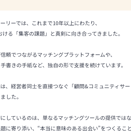
ーリーでは、これまで10年以上にわたり、
における「集客の課題」と真剣に向き合ってきました。
が信頼でつながるマッチングプラットフォームや、
る手書きの手紙など、独自の形で支援を続けています。
では、経営者同士を直接つなぐ「顧問&コミュニティサー
しました。
切にしているのは、単なるマッチングツールの提供では
題に寄り添い、“本当に意味のある出会い”をつくるこ