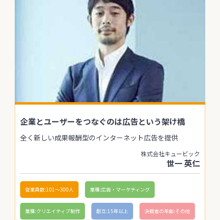
企業とユーザーをつなぐのは広告という架け橋
全く新しい成果報酬型のインターネット広告を提供
株式会社キュービック
世一 英仁
従業員数:101〜300人
業種:広告・マーケティング
業種:クリエイティブ制作
創立:15年以上
決裁者の年齢:その他