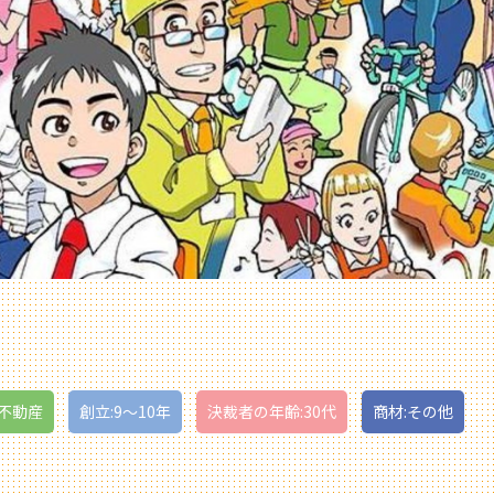
・不動産
創立:9〜10年
決裁者の年齢:30代
商材:その他