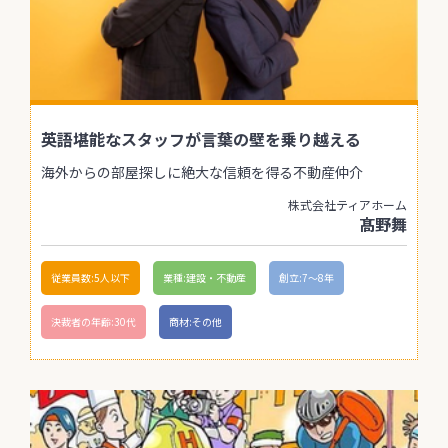
英語堪能なスタッフが言葉の壁を乗り越える
海外からの部屋探しに絶大な信頼を得る不動産仲介
株式会社ティアホーム
髙野舞
従業員数:5人以下
業種:建設・不動産
創立:7〜8年
決裁者の年齢:30代
商材:その他