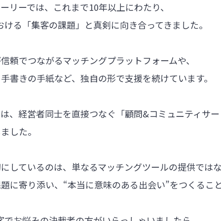
ーリーでは、これまで10年以上にわたり、
における「集客の課題」と真剣に向き合ってきました。
が信頼でつながるマッチングプラットフォームや、
る手書きの手紙など、独自の形で支援を続けています。
では、経営者同士を直接つなぐ「顧問&コミュニティサー
しました。
切にしているのは、単なるマッチングツールの提供では
題に寄り添い、“本当に意味のある出会い”をつくるこ
集客でお悩みの決裁者の方がいらっしゃいましたら、