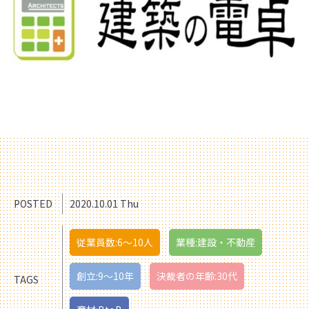
POSTED
2020.10.01 Thu
従業員数:6～10人
業種:建設・不動産
創立:9〜10年
決裁者の年齢:30代
TAGS