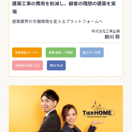
建築工事の費用を削減し、顧客の理想の建築を実
現
建築業界の労働環境を変えるプラットフォームへ
株式会社工事企画
掛川 将
従業員数:6～10人
業種:建設・不動産
創立:9〜10年
決裁者の年齢:30代
商材:BtoB