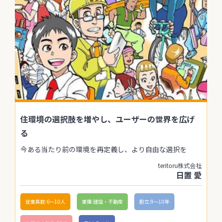
住環境の選択肢を増やし、ユーザーの世界を広げ
る
今ある当たり前の環境を再定義し、より自由な選択を
teritoru株式会社
日置 愛
従業員数:6～10人
業種:建設・不動産
創立:9〜10年