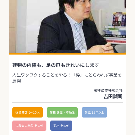
建物の内装も、足の爪もきれいにします。
人生ワクワクすることをやる！「枠」にとらわれず事業を
展開
誠建産業株式会社
吉田誠司
従業員数:6～10人
業種:建設・不動産
創立:15年以上
決裁者の年齢:その他
商材:その他