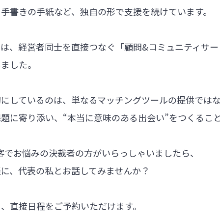
る手書きの手紙など、独自の形で支援を続けています。
では、経営者同士を直接つなぐ「顧問&コミュニティサー
しました。
切にしているのは、単なるマッチングツールの提供では
題に寄り添い、“本当に意味のある出会い”をつくるこ
集客でお悩みの決裁者の方がいらっしゃいましたら、
軽に、代表の私とお話してみませんか？
ら、直接日程をご予約いただけます。