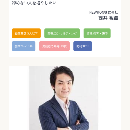
諦めない人を増やしたい
NEWRON株式会社
西井 香織
従業員数:5人以下
業種:コンサルティング
業種:教育・研修
創立:9〜10年
決裁者の年齢:30代
商材:BtoB