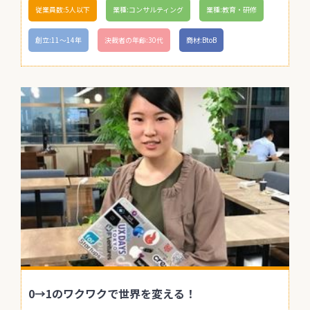
従業員数:5人以下
業種:コンサルティング
業種:教育・研修
創立:11〜14年
決裁者の年齢:30代
商材:BtoB
0→1のワクワクで世界を変える！