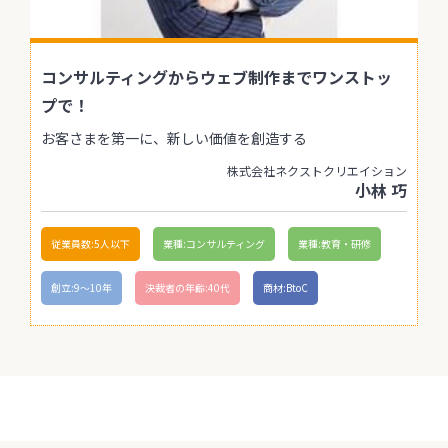
コンサルティングからウェブ制作までワンストッ
プで！
お客さまを第一に、新しい価値を創造する
株式会社ネクストクリエイション
小林 巧
従業員数:5人以下
業種:コンサルティング
業種:教育・研修
創立:9〜10年
決裁者の年齢:40代
商材:BtoC