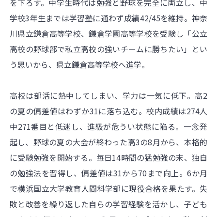
を下ろす。中学生時代は勉強と野球を完全に両立し、中
学校3年生までは学習塾に通わず成績42/45を維持。神奈
川県立鎌倉高等学校、鎌倉学園高等学校を受験し「公立
高校の野球部で私立高校の強いチームに勝ちたい」とい
う思いから、県立鎌倉高等学校へ進学。
高校は部活に熱中してしまい、学力は一気に低下。高2
の夏の偏差値はわずか31に落ち込む。校内成績は274人
中271番目と低迷し、進級が危うい状態に陥る。一念発
起し、野球の夏の大会が終わった高3の8月から、本格的
に受験勉強を開始する。毎日14時間の猛勉強の末、独自
の勉強法を習得し、偏差値は31から70まで向上。6か月
で横浜国立大学教育人間科学部に現役合格を果たす。失
敗と改善を繰り返した自らの学習経験を活かし、子ども