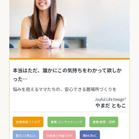
本当はただ、誰かにこの気持ちをわかって欲しか
った…
悩みを抱えるママたちの、安心できる居場所づくりを
Joyful Life Design*
やまだ ともこ
従業員数:5人以下
業種:コンサルティング
業種:教育・研修
創立:15年以上
決裁者の年齢:50代
商材:BtoC