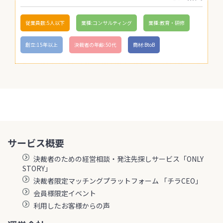
従業員数:5人以下
業種:コンサルティング
業種:教育・研修
創立:15年以上
決裁者の年齢:50代
商材:BtoB
サービス概要
決裁者のための経営相談・発注先探しサービス「ONLY
STORY」
決裁者限定マッチングプラットフォーム 「チラCEO」
会員様限定イベント
利用したお客様からの声