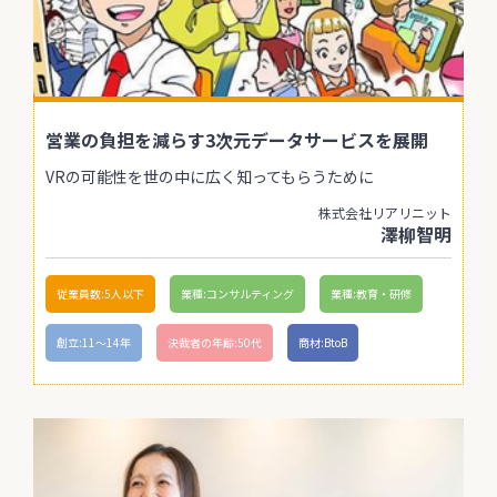
営業の負担を減らす3次元データサービスを展開
VRの可能性を世の中に広く知ってもらうために
株式会社リアリニット
澤柳智明
従業員数:5人以下
業種:コンサルティング
業種:教育・研修
創立:11〜14年
決裁者の年齢:50代
商材:BtoB