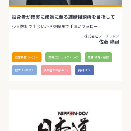
独身者が確実に成婚に至る結婚相談所を目指して
少人数制で出会いから交際まで手厚いフォロー
株式会社ツープラトン
佐藤 隆嗣
従業員数:6～10人
業種:コンサルティング
業種:教育・研修
創立:15年以上
決裁者の年齢:60代
商材:BtoC