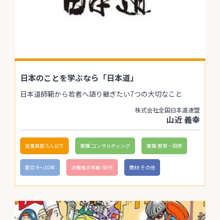
日本のことを学ぶなら「日本道」
日本道師範から若者へ語り継ぎたい7つの大切なこと
株式会社全国日本道連盟
山近 義幸
従業員数:5人以下
業種:コンサルティング
業種:教育・研修
創立:9〜10年
決裁者の年齢:60代
商材:その他