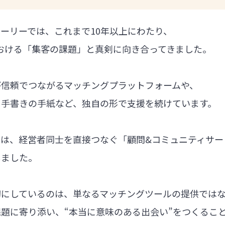
ーリーでは、これまで10年以上にわたり、
における「集客の課題」と真剣に向き合ってきました。
が信頼でつながるマッチングプラットフォームや、
る手書きの手紙など、独自の形で支援を続けています。
では、経営者同士を直接つなぐ「顧問&コミュニティサー
しました。
切にしているのは、単なるマッチングツールの提供では
題に寄り添い、“本当に意味のある出会い”をつくるこ