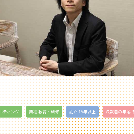
ルティング
業種:教育・研修
創立:15年以上
決裁者の年齢: