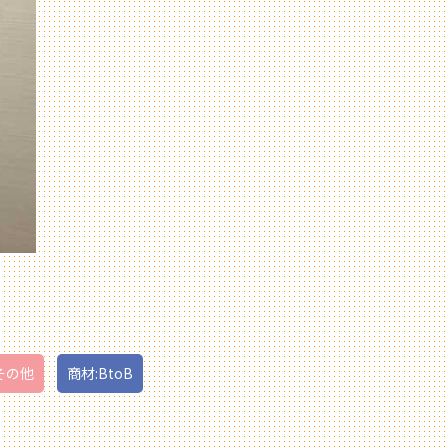
その他
商材:BtoB