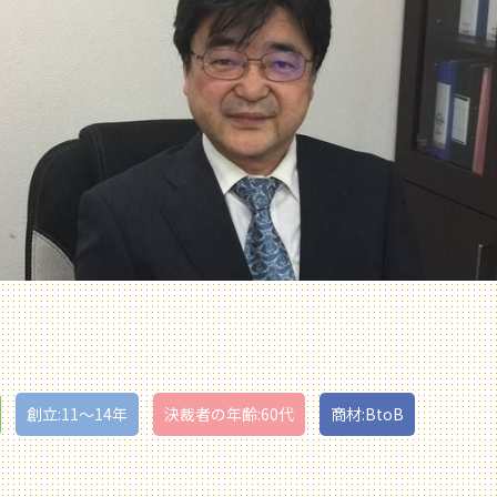
創立:11〜14年
決裁者の年齢:60代
商材:BtoB