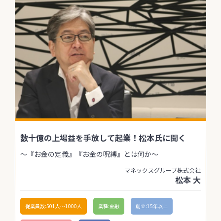
数十億の上場益を手放して起業！松本氏に聞く
〜『お金の定義』『お金の呪縛』とは何か〜
マネックスグループ株式会社
松本 大
従業員数:501人〜1000人
業種:金融
創立:15年以上