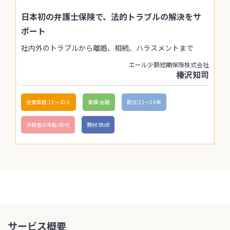
日本初の弁護士保険で、法的トラブルの解決をサ
ポート
社内外のトラブルから離婚、相続、ハラスメントまで
エール少額短期保険株式会社
榛沢知司
従業員数:11〜30人
業種:金融
創立:11〜14年
決裁者の年齢:60代
商材:BtoB
サービス概要