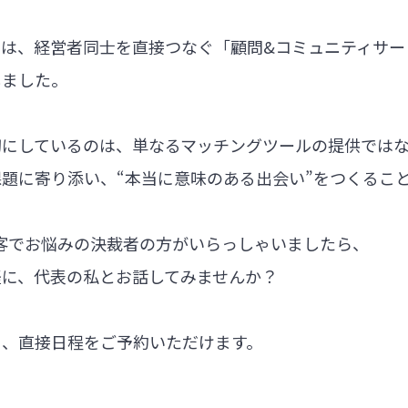
では、経営者同士を直接つなぐ「顧問&コミュニティサー
しました。
切にしているのは、単なるマッチングツールの提供では
題に寄り添い、“本当に意味のある出会い”をつくるこ
集客でお悩みの決裁者の方がいらっしゃいましたら、
軽に、代表の私とお話してみませんか？
ら、直接日程をご予約いただけます。