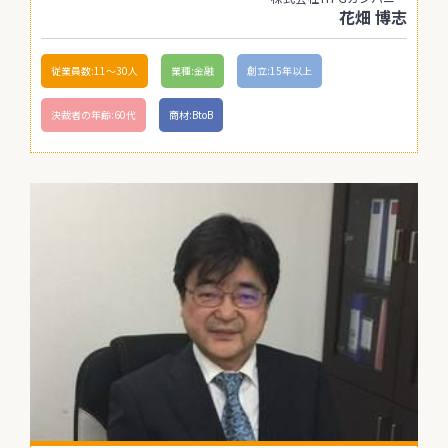
花畑 博志
従業員数:11〜30人
業種:金融
創立:15年以上
決裁者の年齢:60代
商材:BtoB