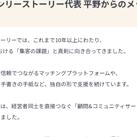
ンリーストーリー代表 平野からのメ
ーリーでは、これまで10年以上にわたり、
における「集客の課題」と真剣に向き合ってきました。
が信頼でつながるマッチングプラットフォームや、
る手書きの手紙など、独自の形で支援を続けています。
では、経営者同士を直接つなぐ「顧問&コミュニティサー
しました。