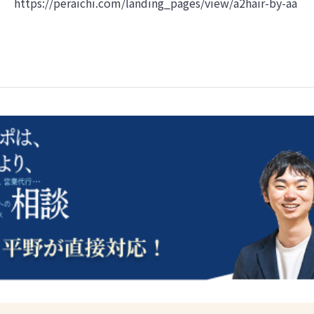
https://peraichi.com/landing_pages/view/a2hair-by-aa