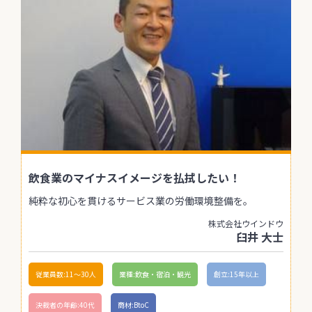
飲食業のマイナスイメージを払拭したい！
純粋な初心を貫けるサービス業の労働環境整備を。
株式会社ウインドウ
臼井 大士
従業員数:11〜30人
業種:飲食・宿泊・観光
創立:15年以上
決裁者の年齢:40代
商材:BtoC