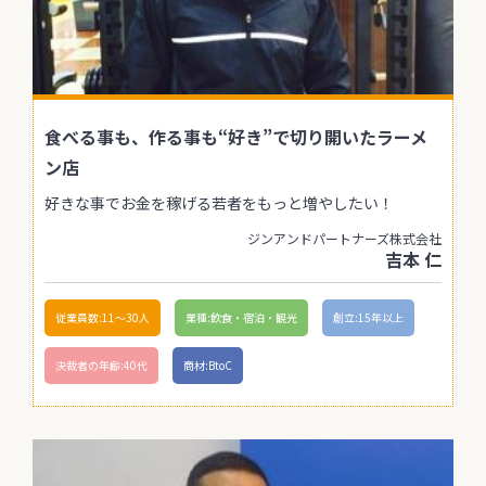
食べる事も、作る事も“好き”で切り開いたラーメ
ン店
好きな事でお金を稼げる若者をもっと増やしたい！
ジンアンドパートナーズ株式会社
吉本 仁
従業員数:11〜30人
業種:飲食・宿泊・観光
創立:15年以上
決裁者の年齢:40代
商材:BtoC