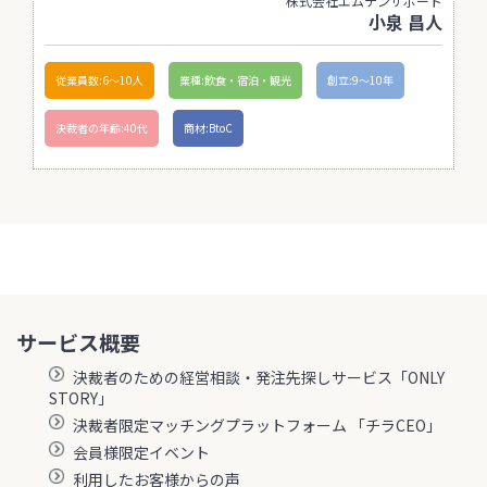
株式会社エムテンサポート
小泉 昌人
従業員数:6～10人
業種:飲食・宿泊・観光
創立:9〜10年
決裁者の年齢:40代
商材:BtoC
サービス概要
決裁者のための経営相談・発注先探しサービス「ONLY
STORY」
決裁者限定マッチングプラットフォーム 「チラCEO」
会員様限定イベント
利用したお客様からの声