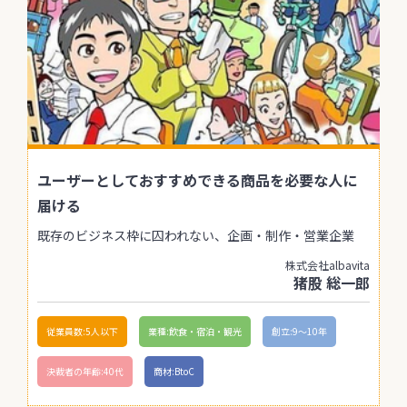
ユーザーとしておすすめできる商品を必要な人に
届ける
既存のビジネス枠に囚われない、企画・制作・営業企業
株式会社albavita
猪股 総一郎
従業員数:5人以下
業種:飲食・宿泊・観光
創立:9〜10年
決裁者の年齢:40代
商材:BtoC