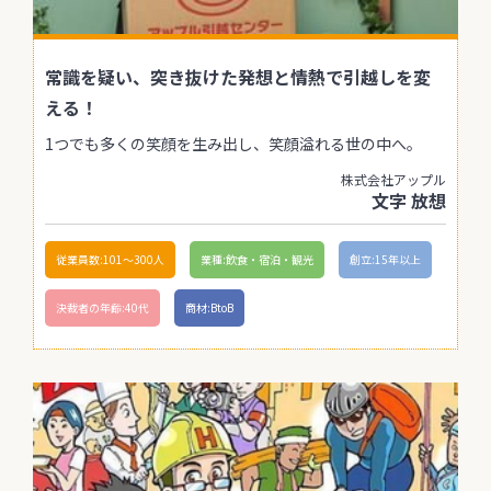
常識を疑い、突き抜けた発想と情熱で引越しを変
える！
1つでも多くの笑顔を生み出し、笑顔溢れる世の中へ。
株式会社アップル
文字 放想
従業員数:101〜300人
業種:飲食・宿泊・観光
創立:15年以上
決裁者の年齢:40代
商材:BtoB