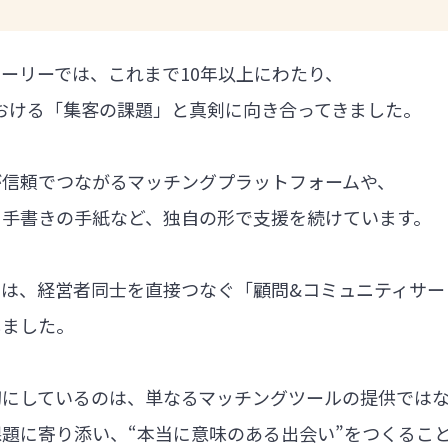
ーリーでは、これまで10年以上にわたり、
における「集客の課題」と真剣に向き合ってきました。
が信頼でつながるマッチングプラットフォームや、
る手書きの手紙など、独自の形で支援を続けています。
では、経営者同士を直接つなぐ「顧問&コミュニティサー
しました。
切にしているのは、単なるマッチングツールの提供では
題に寄り添い、“本当に意味のある出会い”をつくるこ