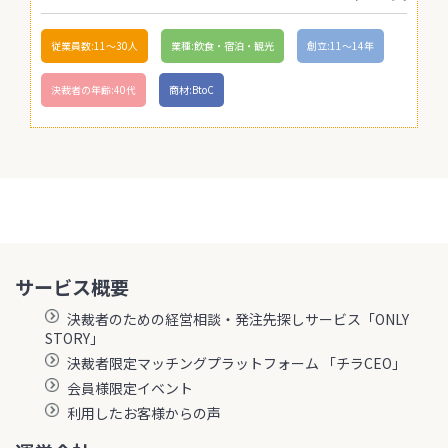
従業員数:11〜30人
業種:飲食・宿泊・観光
創立:11〜14年
決裁者の年齢:40代
商材:BtoC
サービス概要
決裁者のための経営相談・発注先探しサービス「ONLY
STORY」
決裁者限定マッチングプラットフォーム 「チラCEO」
会員様限定イベント
利用したお客様からの声