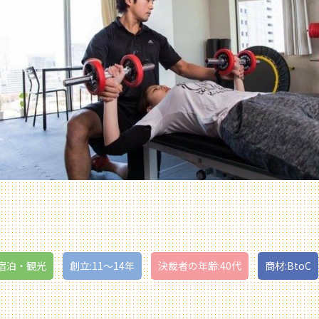
宿泊・観光
創立:11〜14年
決裁者の年齢:40代
商材:BtoC