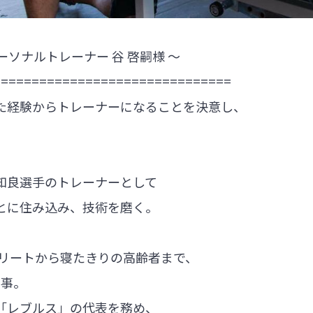
ソナルトレーナー 谷 啓嗣様 ～
===============================
た経験からトレーナーになることを決意し、
知良選手のトレーナーとして
とに住み込み、技術を磨く。
スリートから寝たきりの高齢者まで、
従事。
「レブルス」の代表を務め、