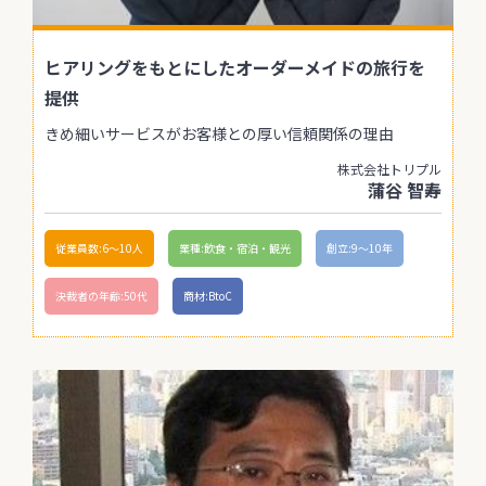
ヒアリングをもとにしたオーダーメイドの旅行を
提供
きめ細いサービスがお客様との厚い信頼関係の理由
株式会社トリプル
蒲谷 智寿
従業員数:6～10人
業種:飲食・宿泊・観光
創立:9〜10年
決裁者の年齢:50代
商材:BtoC