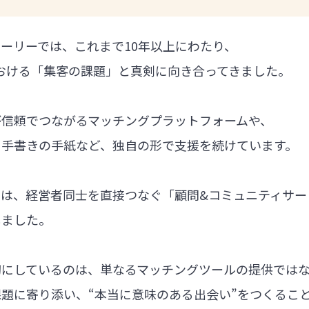
ーリーでは、これまで10年以上にわたり、
における「集客の課題」と真剣に向き合ってきました。
が信頼でつながるマッチングプラットフォームや、
る手書きの手紙など、独自の形で支援を続けています。
では、経営者同士を直接つなぐ「顧問&コミュニティサー
しました。
切にしているのは、単なるマッチングツールの提供では
題に寄り添い、“本当に意味のある出会い”をつくるこ