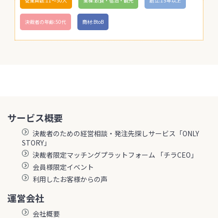
従業員数:11〜30人
業種:飲食・宿泊・観光
創立:15年以上
決裁者の年齢:50代
商材:BtoB
サービス概要
決裁者のための経営相談・発注先探しサービス「ONLY
STORY」
決裁者限定マッチングプラットフォーム 「チラCEO」
会員様限定イベント
利用したお客様からの声
運営会社
会社概要