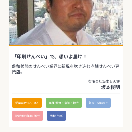
「印刷せんべい」で、想いよ届け！
飽和状態のせんべい業界に新風を吹き込む老舗せんべい専
門店。
有限会社坂本せん餅
坂本俊明
従業員数:6～10人
業種:飲食・宿泊・観光
創立:15年以上
決裁者の年齢:60代
商材:BtoC