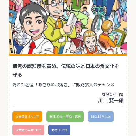
佃煮の認知度を高め、伝統の味と日本の食文化を
守る
隠れた名産「あさりの串焼き」に販路拡大のチャンス
有限会社川留
川口 賢一郎
従業員数:5人以下
業種:飲食・宿泊・観光
創立:15年以上
決裁者の年齢:50代
商材:その他