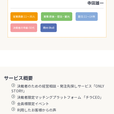
寺田雄一
従業員数:11〜30人
業種:飲食・宿泊・観光
創立:11〜14年
決裁者の年齢:50代
商材:BtoB
サービス概要
決裁者のための経営相談・発注先探しサービス「ONLY
STORY」
決裁者限定マッチングプラットフォーム 「チラCEO」
会員様限定イベント
利用したお客様からの声