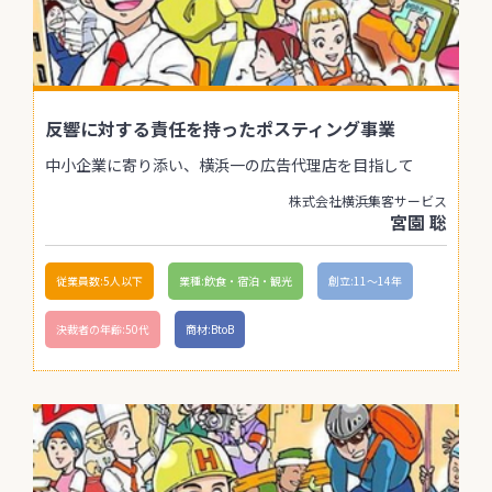
反響に対する責任を持ったポスティング事業
中小企業に寄り添い、横浜一の広告代理店を目指して
株式会社横浜集客サービス
宮園 聡
従業員数:5人以下
業種:飲食・宿泊・観光
創立:11〜14年
決裁者の年齢:50代
商材:BtoB