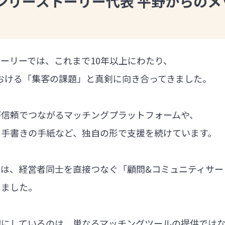
ンリーストーリー代表 平野からのメ
ーリーでは、これまで10年以上にわたり、
における「集客の課題」と真剣に向き合ってきました。
が信頼でつながるマッチングプラットフォームや、
る手書きの手紙など、独自の形で支援を続けています。
では、経営者同士を直接つなぐ「顧問&コミュニティサー
しました。
切にしているのは、単なるマッチングツールの提供では