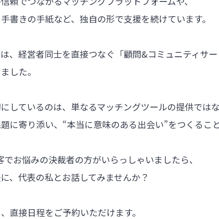
が信頼でつながるマッチングプラットフォームや、
る手書きの手紙など、独自の形で支援を続けています。
では、経営者同士を直接つなぐ「顧問&コミュニティサー
しました。
切にしているのは、単なるマッチングツールの提供では
題に寄り添い、“本当に意味のある出会い”をつくるこ
集客でお悩みの決裁者の方がいらっしゃいましたら、
軽に、代表の私とお話してみませんか？
ら、直接日程をご予約いただけます。