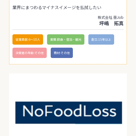
業界にまつわるマイナスイメージを払拭したい
株式会社 昼Job
坪嶋 拓真
従業員数:6～10人
業種:飲食・宿泊・観光
創立:15年以上
決裁者の年齢:その他
商材:その他