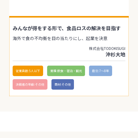
みんなが得をする形で、食品ロスの解決を目指す
海外で食の不均衡を目の当たりにし、起業を決意
株式会社TODOKISUGI
沖杉大地
従業員数:5人以下
業種:飲食・宿泊・観光
創立:7〜8年
決裁者の年齢:その他
商材:その他