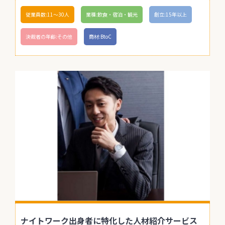
従業員数:11〜30人
業種:飲食・宿泊・観光
創立:15年以上
決裁者の年齢:その他
商材:BtoC
ナイトワーク出身者に特化した人材紹介サービス