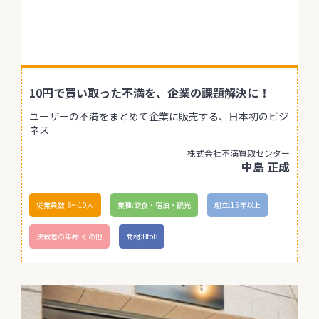
10円で買い取った不満を、企業の課題解決に！
ユーザーの不満をまとめて企業に販売する、日本初のビジ
ネス
株式会社不満買取センター
中島 正成
従業員数:6～10人
業種:飲食・宿泊・観光
創立:15年以上
決裁者の年齢:その他
商材:BtoB