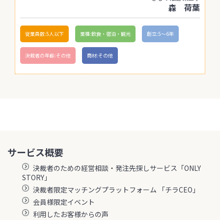
森 荷葉
従業員数:5人以下
業種:飲食・宿泊・観光
創立:5〜6年
決裁者の年齢:その他
商材:その他
サービス概要
決裁者のための経営相談・発注先探しサービス「ONLY
STORY」
決裁者限定マッチングプラットフォーム 「チラCEO」
会員様限定イベント
利用したお客様からの声