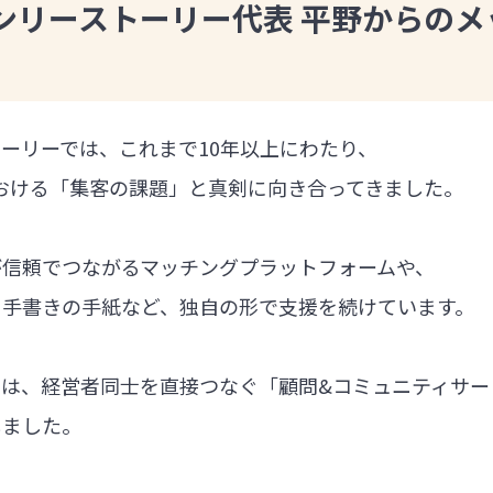
ンリーストーリー代表 平野からのメ
ーリーでは、これまで10年以上にわたり、
における「集客の課題」と真剣に向き合ってきました。
が信頼でつながるマッチングプラットフォームや、
る手書きの手紙など、独自の形で支援を続けています。
では、経営者同士を直接つなぐ「顧問&コミュニティサー
しました。