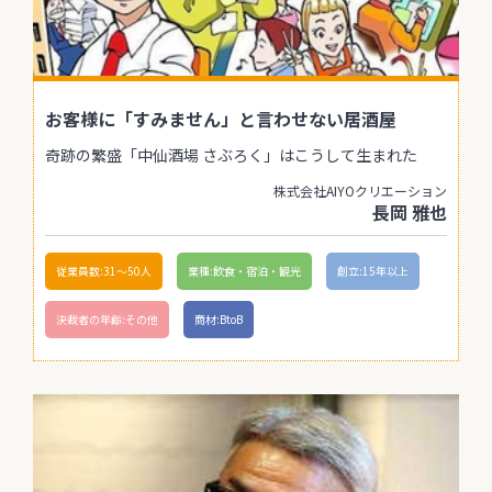
お客様に「すみません」と言わせない居酒屋
奇跡の繁盛「中仙酒場 さぶろく」はこうして生まれた
株式会社AIYOクリエーション
長岡 雅也
従業員数:31〜50人
業種:飲食・宿泊・観光
創立:15年以上
決裁者の年齢:その他
商材:BtoB