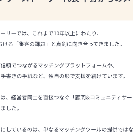
ーリーでは、これまで10年以上にわたり、
における「集客の課題」と真剣に向き合ってきました。
が信頼でつながるマッチングプラットフォームや、
る手書きの手紙など、独自の形で支援を続けています。
では、経営者同士を直接つなぐ「顧問&コミュニティサー
しました。
切にしているのは、単なるマッチングツールの提供では