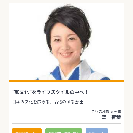
”和文化”をライフスタイルの中へ！
日本の文化を広める、品格のある会社
きもの和處 東三季
森 荷葉
従業員数:5人以下
業種:飲食・宿泊・観光
創立:5〜6年