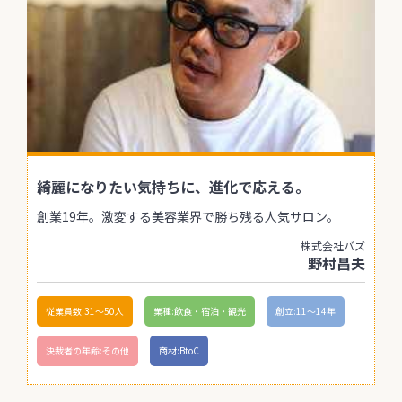
綺麗になりたい気持ちに、進化で応える。
創業19年。激変する美容業界で勝ち残る人気サロン。
株式会社バズ
野村昌夫
従業員数:31〜50人
業種:飲食・宿泊・観光
創立:11〜14年
決裁者の年齢:その他
商材:BtoC