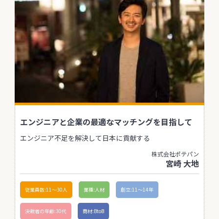
エンジニアと企業の最適なマッチングを目指して
エンジニア不足を解決して日本に貢献する
株式会社ポテパン
宮崎 大地
従業員数:11〜30人
業種:人材
創立:11〜14年
決裁者の年齢:30代
商材:BtoB