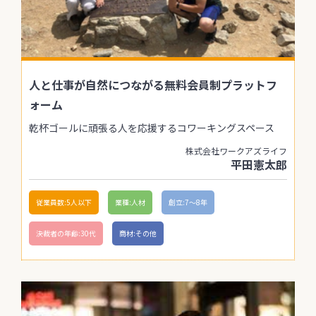
人と仕事が自然につながる無料会員制プラットフ
ォーム
乾杯ゴールに頑張る人を応援するコワーキングスペース
株式会社ワークアズライフ
平田憲太郎
従業員数:5人以下
業種:人材
創立:7〜8年
決裁者の年齢:30代
商材:その他