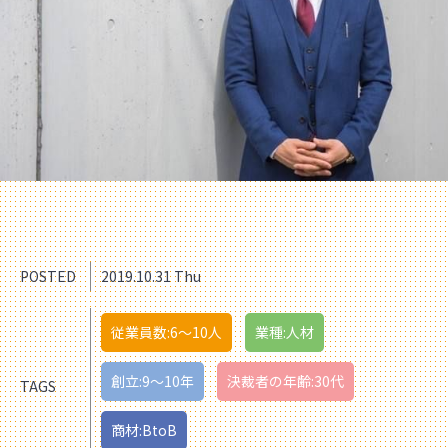
POSTED
2019.10.31 Thu
従業員数:6～10人
業種:人材
創立:9〜10年
決裁者の年齢:30代
TAGS
商材:BtoB