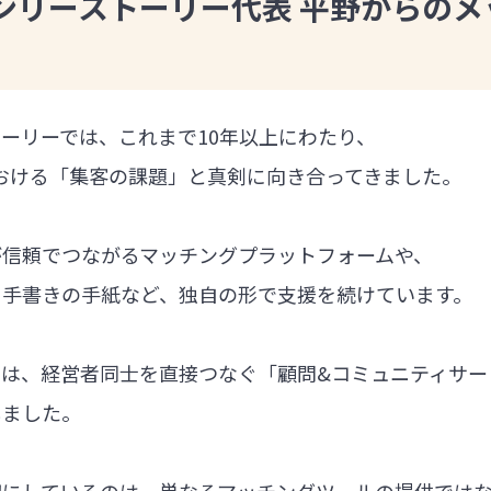
ンリーストーリー代表 平野からのメ
ーリーでは、これまで10年以上にわたり、
における「集客の課題」と真剣に向き合ってきました。
が信頼でつながるマッチングプラットフォームや、
る手書きの手紙など、独自の形で支援を続けています。
では、経営者同士を直接つなぐ「顧問&コミュニティサー
しました。
切にしているのは、単なるマッチングツールの提供では