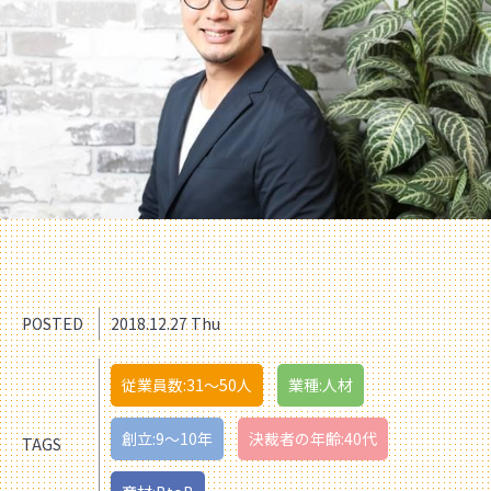
POSTED
2018.12.27 Thu
従業員数:31〜50人
業種:人材
創立:9〜10年
決裁者の年齢:40代
TAGS