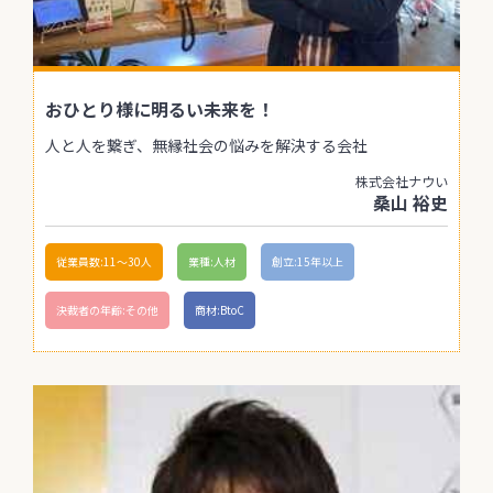
おひとり様に明るい未来を！
人と人を繋ぎ、無縁社会の悩みを解決する会社
株式会社ナウい
桑山 裕史
従業員数:11〜30人
業種:人材
創立:15年以上
決裁者の年齢:その他
商材:BtoC