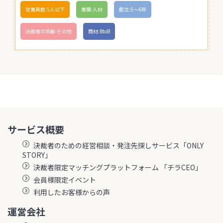
従業員数:5人以下
業種:人材
創立:5〜6年
決裁者の年齢:その他
商材:BtoB
サービス概要
決裁者のための経営相談・発注先探しサービス「ONLY
STORY」
決裁者限定マッチングプラットフォーム 「チラCEO」
会員様限定イベント
利用したお客様からの声
運営会社