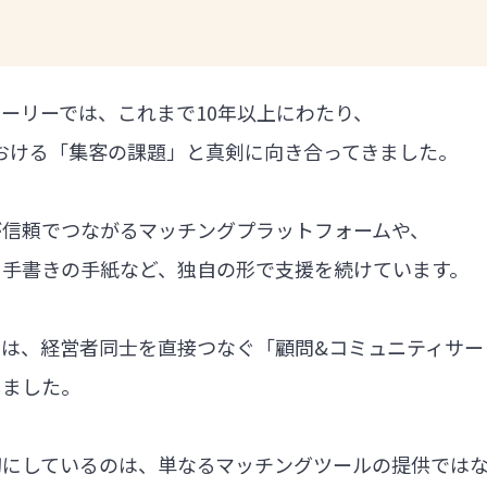
ーリーでは、これまで10年以上にわたり、
における「集客の課題」と真剣に向き合ってきました。
が信頼でつながるマッチングプラットフォームや、
る手書きの手紙など、独自の形で支援を続けています。
では、経営者同士を直接つなぐ「顧問&コミュニティサー
しました。
切にしているのは、単なるマッチングツールの提供では