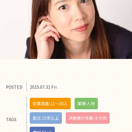
POSTED
2015.07.31 Fri
従業員数:11〜30人
業種:人材
創立:15年以上
決裁者の年齢:その他
TAGS