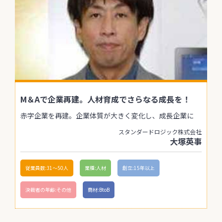
M＆Aで企業再建。人材育成でさらなる成長を！
赤字企業を再建。企業体質が大きく変化し、成長企業に
スタンダードロジック株式会社
大塚英事
従業員数:31〜50人
業種:人材
創立:15年以上
決裁者の年齢:その他
商材:BtoB