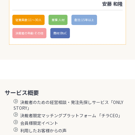
安藤 和隆
従業員数:11〜30人
業種:人材
創立:15年以上
決裁者の年齢:その他
商材:BtoC
サービス概要
決裁者のための経営相談・発注先探しサービス「ONLY
STORY」
決裁者限定マッチングプラットフォーム 「チラCEO」
会員様限定イベント
利用したお客様からの声