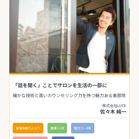
「話を聞く」ことでサロンを生活の一部に
確かな技術と高いカウンセリング力を持つ魅力ある美容院
株式会社LUCE
佐々木 純一
従業員数:5人以下
業種:人材
創立:5〜6年