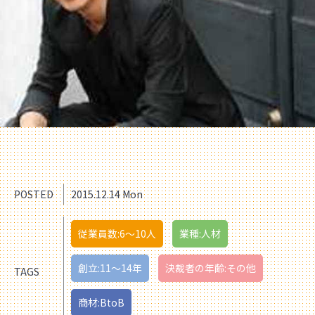
POSTED
2015.12.14 Mon
従業員数:6～10人
業種:人材
創立:11〜14年
決裁者の年齢:その他
TAGS
商材:BtoB