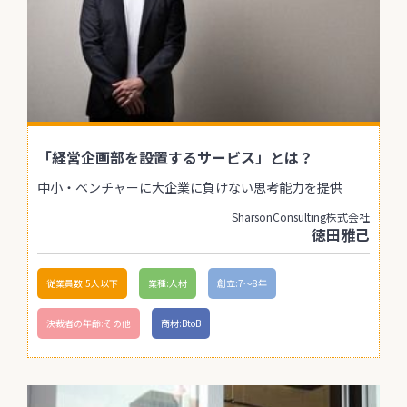
「経営企画部を設置するサービス」とは？
中小・ベンチャーに大企業に負けない思考能力を提供
SharsonConsulting株式会社
徳田雅己
従業員数:5人以下
業種:人材
創立:7〜8年
決裁者の年齢:その他
商材:BtoB