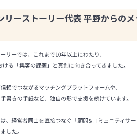
ンリーストーリー代表 平野からのメ
ーリーでは、これまで10年以上にわたり、
における「集客の課題」と真剣に向き合ってきました。
が信頼でつながるマッチングプラットフォームや、
る手書きの手紙など、独自の形で支援を続けています。
では、経営者同士を直接つなぐ「顧問&コミュニティサー
しました。