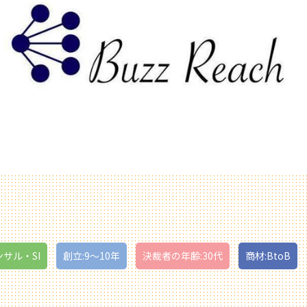
ンサル・SI
創立:9〜10年
決裁者の年齢:30代
商材:BtoB