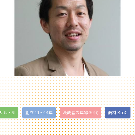
サル・SI
創立:11〜14年
決裁者の年齢:30代
商材:BtoC