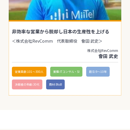
非効率な営業から脱却し日本の生産性を上げる
＜株式会社RevComm 代表取締役 會田 武史＞
株式会社RevComm
會田 武史
従業員数:101〜300人
業種:ITコンサル・SI
創立:9〜10年
決裁者の年齢:30代
商材:BtoB