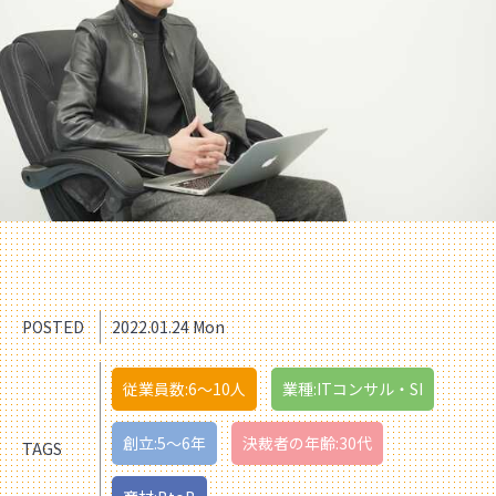
POSTED
2022.01.24 Mon
従業員数:6～10人
業種:ITコンサル・SI
創立:5〜6年
決裁者の年齢:30代
TAGS