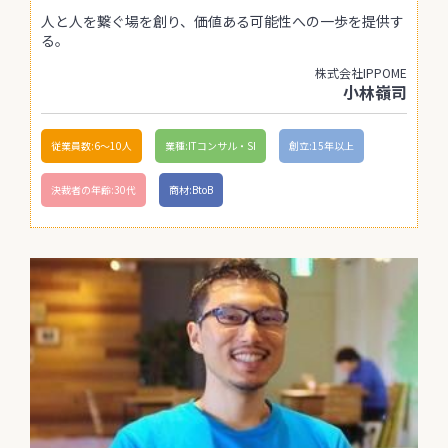
人と人を繋ぐ場を創り、価値ある可能性への一歩を提供す
る。
株式会社IPPOME
小林嶺司
従業員数:6～10人
業種:ITコンサル・SI
創立:15年以上
決裁者の年齢:30代
商材:BtoB