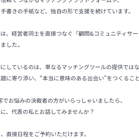
る手書きの手紙など、独自の形で支援を続けています。
では、経営者同士を直接つなぐ「顧問&コミュニティサー
しました。
切にしているのは、単なるマッチングツールの提供では
題に寄り添い、“本当に意味のある出会い”をつくるこ
集客でお悩みの決裁者の方がいらっしゃいましたら、
軽に、代表の私とお話してみませんか？
ら、直接日程をご予約いただけます。