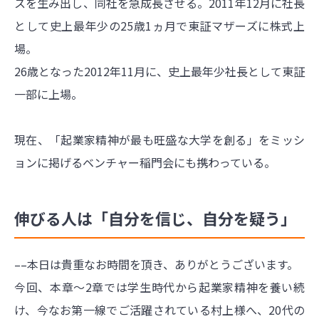
スを生み出し、同社を急成長させる。2011年12月に社長
として史上最年少の25歳1ヵ月で東証マザーズに株式上
場。
26歳となった2012年11月に、史上最年少社長として東証
一部に上場。
現在、「起業家精神が最も旺盛な大学を創る」をミッシ
ョンに掲げるベンチャー稲門会にも携わっている。
伸びる人は「自分を信じ、自分を疑う」
––本日は貴重なお時間を頂き、ありがとうございます。
今回、本章〜2章では学生時代から起業家精神を養い続
け、今なお第一線でご活躍されている村上様へ、20代の