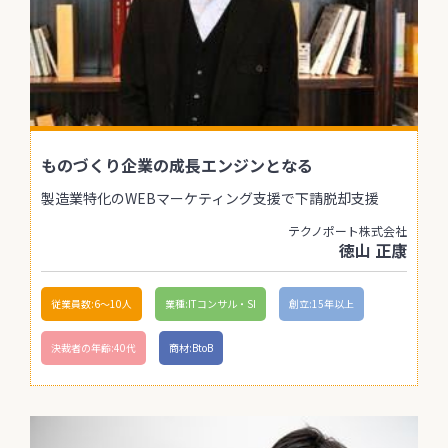
ものづくり企業の成長エンジンとなる
製造業特化のWEBマーケティング支援で下請脱却支援
テクノポート株式会社
徳山 正康
従業員数:6～10人
業種:ITコンサル・SI
創立:15年以上
決裁者の年齢:40代
商材:BtoB