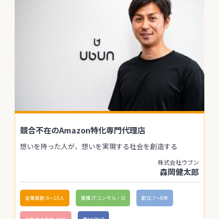
競合不在のAmazon特化専門代理店
想いを持った人が、想いを実現する社会を創造する
株式会社ウブン
森岡健太郎
従業員数:6～10人
業種:ITコンサル・SI
創立:7〜8年