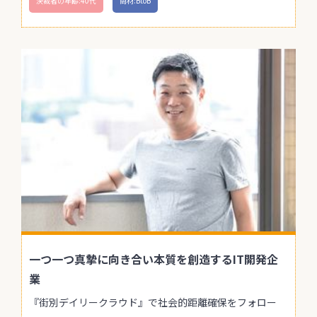
決裁者の年齢:40代
商材:BtoB
一つ一つ真摯に向き合い本質を創造するIT開発企
業
『街別デイリークラウド』で社会的距離確保をフォロー