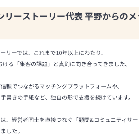
ンリーストーリー代表 平野からのメ
ーリーでは、これまで10年以上にわたり、
における「集客の課題」と真剣に向き合ってきました。
が信頼でつながるマッチングプラットフォームや、
る手書きの手紙など、独自の形で支援を続けています。
では、経営者同士を直接つなぐ「顧問&コミュニティサー
しました。