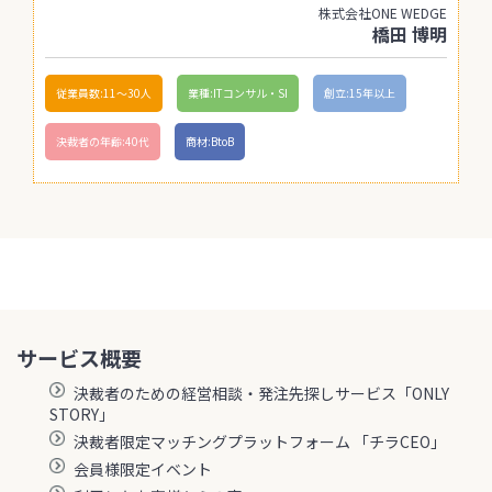
株式会社ONE WEDGE
橋田 博明
従業員数:11〜30人
業種:ITコンサル・SI
創立:15年以上
決裁者の年齢:40代
商材:BtoB
サービス概要
決裁者のための経営相談・発注先探しサービス「ONLY
STORY」
決裁者限定マッチングプラットフォーム 「チラCEO」
会員様限定イベント