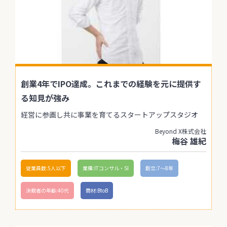
創業4年でIPO達成。これまでの経験を元に提供す
る知見が強み
経営に参画し共に事業を育てるスタートアップスタジオ
Beyond X株式会社
梅谷 雄紀
従業員数:5人以下
業種:ITコンサル・SI
創立:7〜8年
決裁者の年齢:40代
商材:BtoB