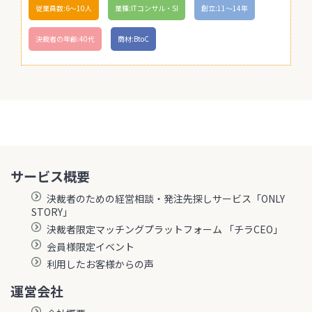
従業員数:6～10人
業種:ITコンサル・SI
創立:11〜14年
決裁者の年齢:40代
商材:BtoC
サービス概要
決裁者のための経営相談・発注先探しサービス「ONLY
STORY」
決裁者限定マッチングプラットフォーム 「チラCEO」
会員様限定イベント
利用したお客様からの声
運営会社