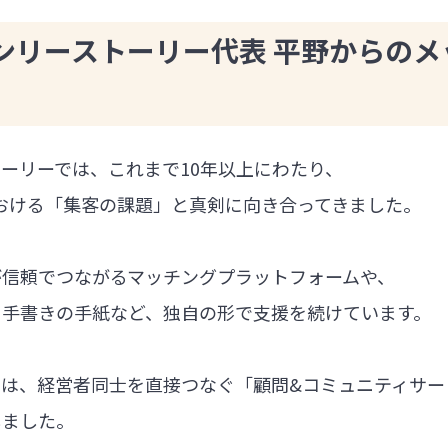
ンリーストーリー代表 平野からのメ
ーリーでは、これまで10年以上にわたり、
における「集客の課題」と真剣に向き合ってきました。
が信頼でつながるマッチングプラットフォームや、
る手書きの手紙など、独自の形で支援を続けています。
では、経営者同士を直接つなぐ「顧問&コミュニティサー
しました。