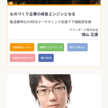
ものづくり企業の成長エンジンとなる
製造業特化のWEBマーケティング支援で下請脱却支援
テクノポート株式会社
徳山 正康
従業員数:6～10人
業種:ITコンサル・SI
創立:15年以上
決裁者の年齢:40代
商材:BtoB