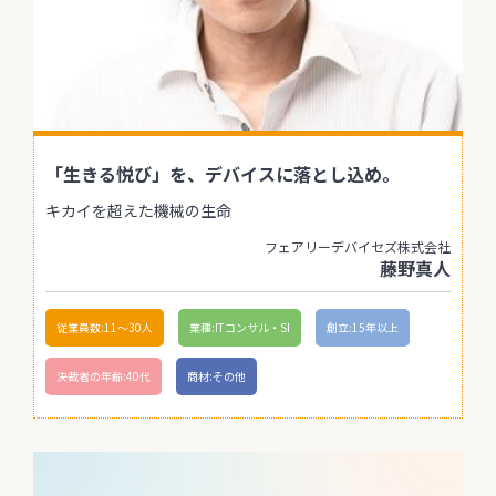
「生きる悦び」を、デバイスに落とし込め。
キカイを超えた機械の生命
フェアリーデバイセズ株式会社
藤野真人
従業員数:11〜30人
業種:ITコンサル・SI
創立:15年以上
決裁者の年齢:40代
商材:その他