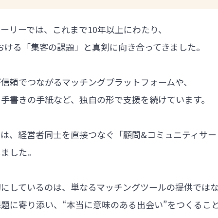
ーリーでは、これまで10年以上にわたり、
における「集客の課題」と真剣に向き合ってきました。
が信頼でつながるマッチングプラットフォームや、
る手書きの手紙など、独自の形で支援を続けています。
では、経営者同士を直接つなぐ「顧問&コミュニティサー
しました。
切にしているのは、単なるマッチングツールの提供では
題に寄り添い、“本当に意味のある出会い”をつくるこ