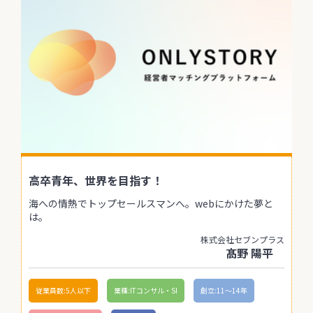
高卒青年、世界を目指す！
海への情熱でトップセールスマンへ。webにかけた夢と
は。
株式会社セブンプラス
髙野 陽平
従業員数:5人以下
業種:ITコンサル・SI
創立:11〜14年