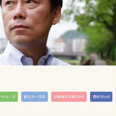
ンサル・SI
創立:9〜10年
決裁者の年齢:50代
商材:BtoB