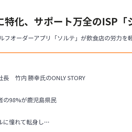
に特化、サポート万全のISP「
ルフオーダーアプリ「ソルテ」が飲食店の労力を
 竹内 勝幸氏のONLY STORY
者の98%が鹿児島県民
ルに憧れて転身し…