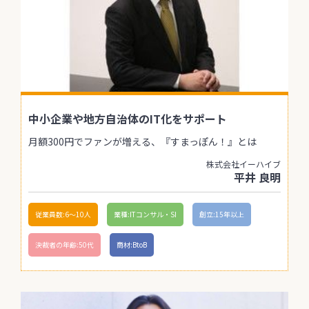
中小企業や地方自治体のIT化をサポート
月額300円でファンが増える、『すまっぽん！』とは
株式会社イーハイブ
平井 良明
従業員数:6～10人
業種:ITコンサル・SI
創立:15年以上
決裁者の年齢:50代
商材:BtoB