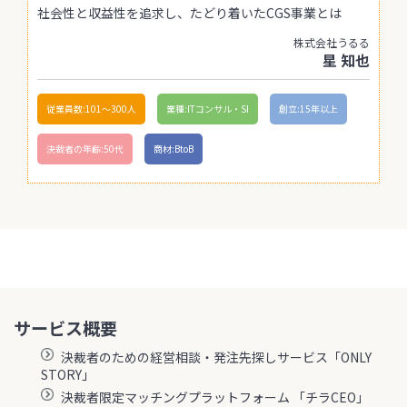
社会性と収益性を追求し、たどり着いたCGS事業とは
株式会社うるる
星 知也
従業員数:101〜300人
業種:ITコンサル・SI
創立:15年以上
決裁者の年齢:50代
商材:BtoB
サービス概要
決裁者のための経営相談・発注先探しサービス「ONLY
STORY」
決裁者限定マッチングプラットフォーム 「チラCEO」