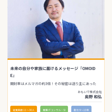
未来の自分や家族に届けるメッセージ『OMOID
E』
開封率はメルマガの約3倍！その秘密は送り主にあった
おもいで株式会社
奥野 和弘
従業員数:11〜30人
業種:ITコンサル・SI
創立:9〜10年