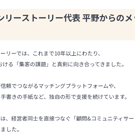
ンリーストーリー代表 平野からのメ
ーリーでは、これまで10年以上にわたり、
における「集客の課題」と真剣に向き合ってきました。
が信頼でつながるマッチングプラットフォームや、
る手書きの手紙など、独自の形で支援を続けています。
では、経営者同士を直接つなぐ「顧問&コミュニティサー
しました。