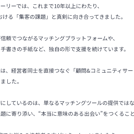
ーリーでは、これまで10年以上にわたり、
における「集客の課題」と真剣に向き合ってきました。
が信頼でつながるマッチングプラットフォームや、
る手書きの手紙など、独自の形で支援を続けています。
では、経営者同士を直接つなぐ「顧問&コミュニティサー
しました。
切にしているのは、単なるマッチングツールの提供では
題に寄り添い、“本当に意味のある出会い”をつくるこ