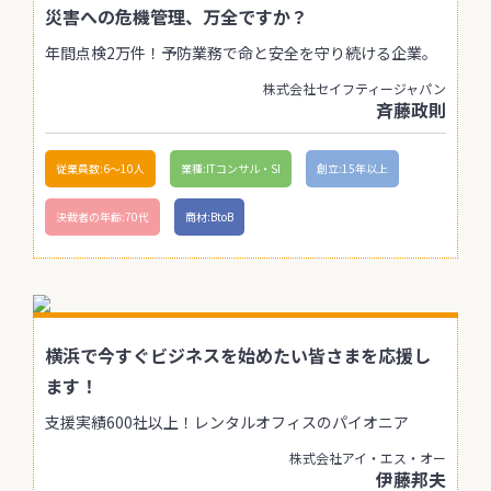
災害への危機管理、万全ですか？
年間点検2万件！予防業務で命と安全を守り続ける企業。
株式会社セイフティージャパン
斉藤政則
従業員数:6～10人
業種:ITコンサル・SI
創立:15年以上
決裁者の年齢:70代
商材:BtoB
横浜で今すぐビジネスを始めたい皆さまを応援し
ます！
支援実績600社以上！レンタルオフィスのパイオニア
株式会社アイ・エス・オー
伊藤邦夫