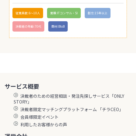
従業員数:6～10人
業種:ITコンサル・SI
創立:15年以上
決裁者の年齢:70代
商材:BtoB
サービス概要
決裁者のための経営相談・発注先探しサービス「ONLY
STORY」
決裁者限定マッチングプラットフォーム 「チラCEO」
会員様限定イベント
利用したお客様からの声