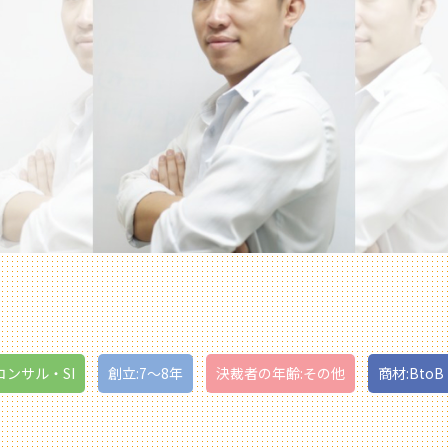
Tコンサル・SI
創立:7〜8年
決裁者の年齢:その他
商材:BtoB