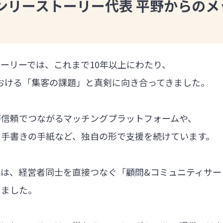
ンリーストーリー代表 平野からのメ
ーリーでは、これまで10年以上にわたり、
における「集客の課題」と真剣に向き合ってきました。
が信頼でつながるマッチングプラットフォームや、
る手書きの手紙など、独自の形で支援を続けています。
では、経営者同士を直接つなぐ「顧問&コミュニティサー
しました。