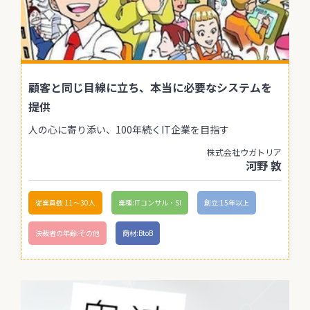
顧客と同じ目線に立ち、本当に必要なシステムを
提供
人の心に寄り添い、100年続くIT企業を目指す
株式会社ウガトリア
河野 敦
従業員数:11〜30人
業種:ITコンサル・SI
創立:15年以上
決裁者の年齢:その他
商材:BtoB