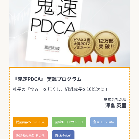
『鬼速PDCA』 実践プログラム
社長の「悩み」を無くし、組織成長を10倍速に！
株式会社ZUU
澤畠 英里
従業員数:51〜100人
業種:ITコンサル・SI
創立:11〜14年
決裁者の年齢:その他
商材:その他