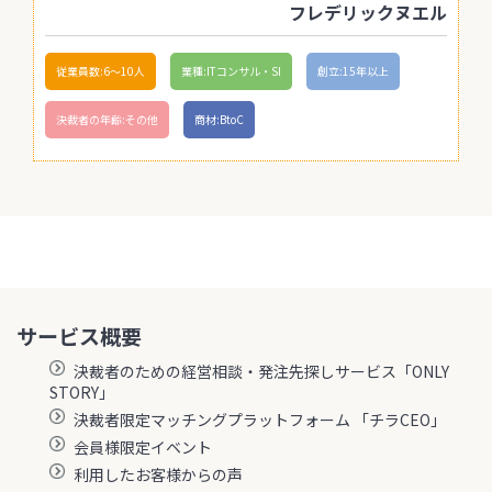
フレデリックヌエル
従業員数:6～10人
業種:ITコンサル・SI
創立:15年以上
決裁者の年齢:その他
商材:BtoC
サービス概要
決裁者のための経営相談・発注先探しサービス「ONLY
STORY」
決裁者限定マッチングプラットフォーム 「チラCEO」
会員様限定イベント
利用したお客様からの声