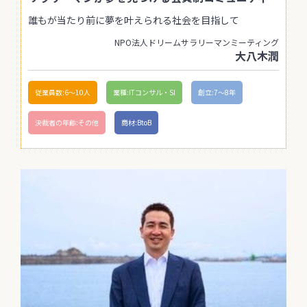
誰もが当たり前に夢を叶えられる社会を目指して
NPO法人ドリームサラリーマンミーティング
大八木潤
従業員数:6～10人
業種:ITコンサル・SI
創立:7〜8年
決裁者の年齢:その他
商材:BtoB