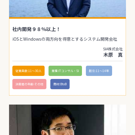
社内開発９８％以上！
iOSとWindowsの両方向を得意とするシステム開発会社
SIA株式会社
木原 真
従業員数:11〜30人
業種:ITコンサル・SI
創立:11〜14年
決裁者の年齢:その他
商材:BtoB