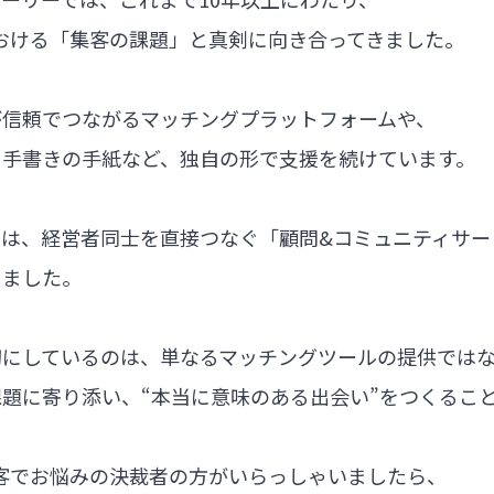
における「集客の課題」と真剣に向き合ってきました。
が信頼でつながるマッチングプラットフォームや、
る手書きの手紙など、独自の形で支援を続けています。
では、経営者同士を直接つなぐ「顧問&コミュニティサー
しました。
切にしているのは、単なるマッチングツールの提供では
題に寄り添い、“本当に意味のある出会い”をつくるこ
集客でお悩みの決裁者の方がいらっしゃいましたら、