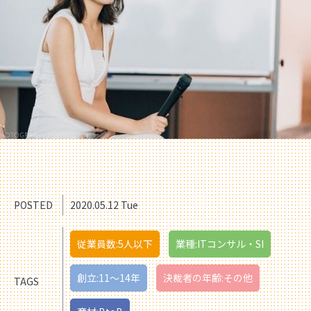
POSTED
2020.05.12 Tue
従業員数:5人以下
業種:ITコンサル・SI
創立:11〜14年
決裁者の年齢:その他
TAGS