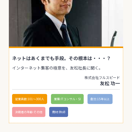
ネットはあくまでも手段。その根本は・・・？
インターネット集客の極意を、友松社長に聞く。
株式会社フルスピード
友松 功一
従業員数:101〜300人
業種:ITコンサル・SI
創立:15年以上
決裁者の年齢:その他
商材:BtoB