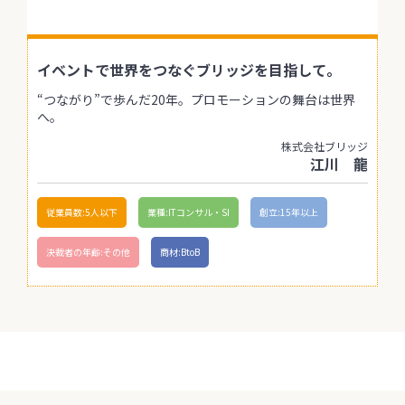
イベントで世界をつなぐブリッジを目指して。
“つながり”で歩んだ20年。プロモーションの舞台は世界
へ。
株式会社ブリッジ
江川 龍
従業員数:5人以下
業種:ITコンサル・SI
創立:15年以上
決裁者の年齢:その他
商材:BtoB