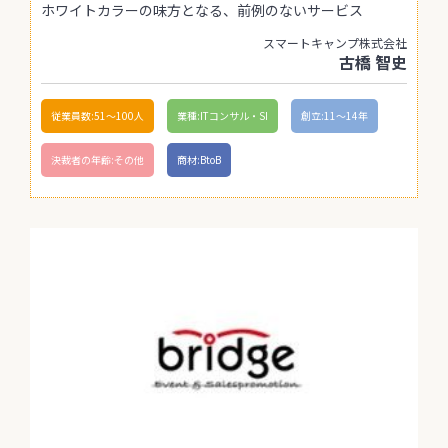
ホワイトカラーの味方となる、前例のないサービス
スマートキャンプ株式会社
古橋 智史
従業員数:51〜100人
業種:ITコンサル・SI
創立:11〜14年
決裁者の年齢:その他
商材:BtoB