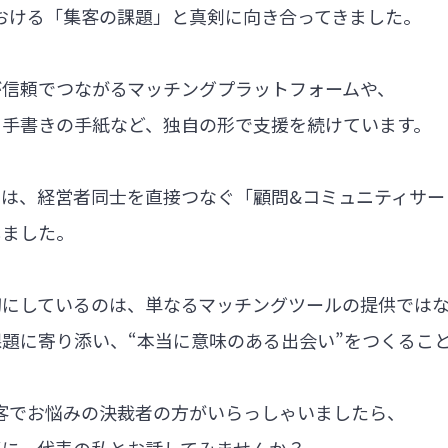
における「集客の課題」と真剣に向き合ってきました。
が信頼でつながるマッチングプラットフォームや、
る手書きの手紙など、独自の形で支援を続けています。
では、経営者同士を直接つなぐ「顧問&コミュニティサー
しました。
切にしているのは、単なるマッチングツールの提供では
題に寄り添い、“本当に意味のある出会い”をつくるこ
集客でお悩みの決裁者の方がいらっしゃいましたら、